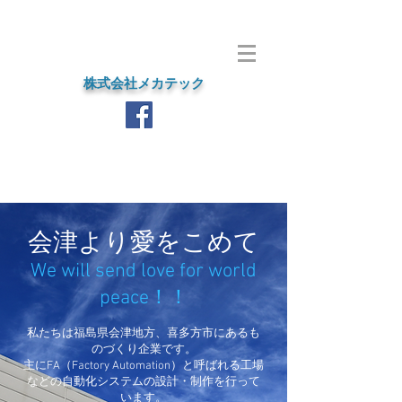
株式会社メカテック
会津より愛をこめて
We will send love for world
peace！！
私たちは福島県会津地方、喜多方市にあるも
のづくり企業です。
主にFA（Factory Automation）と呼ばれる工場
などの自動化システムの設計・制作を行って
います。